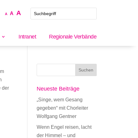
Increase
A
Reset
Decrease
A
A
font
font
font
size.
size.
size.
Intranet
Regionale Verbände
im
m
 der
Neueste Beiträge
„Singe, wem Gesang
gegeben“ mit Chorleiter
Wolfgang Gentner
Wenn Engel reisen, lacht
der Himmel – und