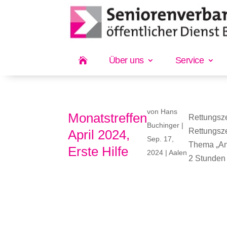
Über uns
Service

von
Hans
Monatstreffen
Rettungsze
Buchinger
|
Rettungsze
April 2024,
Sep. 17,
Thema „An
Erste Hilfe
2024
|
Aalen
2 Stunden 