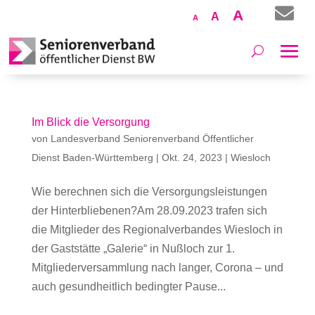

Increase
A
Reset
Decrease
A
A
font
font
font
size.
size.
size.
Im Blick die Versorgung
von
Landesverband Seniorenverband Öffentlicher
Dienst Baden-Württemberg
|
Okt. 24, 2023
|
Wiesloch
Wie berechnen sich die Versorgungsleistungen
der Hinterbliebenen?Am 28.09.2023 trafen sich
die Mitglieder des Regionalverbandes Wiesloch in
der Gaststätte „Galerie“ in Nußloch zur 1.
Mitgliederversammlung nach langer, Corona – und
auch gesundheitlich bedingter Pause...