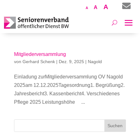

Increase
A
Reset
Decrease
A
A
font
font
font
size.
size.
size.
Mitgliederversammlung
von
Gerhard Schenk
|
Dez. 9, 2025
|
Nagold
Einladung zurMitgliederversammlung OV Nagold
2025am 12.12.2025Tagesordnung1. Begrüßung2.
Jahresbericht3. Kassenbericht4. Verschiedenes
Pflege 2025 Leistungshöhe ...