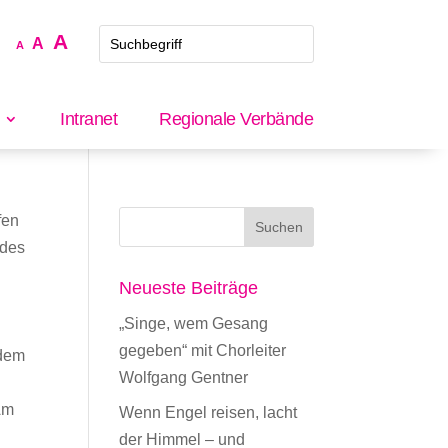
Increase
A
Reset
Decrease
A
A
font
font
font
size.
size.
size.
Intranet
Regionale Verbände
fen
ndes
Neueste Beiträge
„Singe, wem Gesang
gegeben“ mit Chorleiter
 dem
Wolfgang Gentner
Am
Wenn Engel reisen, lacht
der Himmel – und