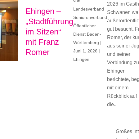
von
2026 im Gast
Ehingen –
Landesverband
Schwanen wa
Seniorenverband
„Stadtführung
außerordentli
Öffentlicher
gut besucht. F
im Sitzen“
Dienst Baden-
Romer, der ku
mit Franz
Württemberg
|
aus seiner Ju
Romer
Juni 1, 2026
|
und seiner
Ehingen
Verbindung z
Ehingen
berichtete, be
mit einem
Rückblick auf
die...
Großes In