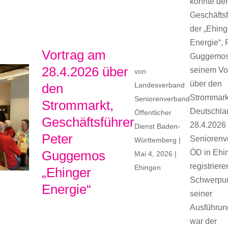
konnte de
Geschäftsf
der „Ehing
Energie“, 
Vortrag am
Guggemos,
28.4.2026 über
seinem Vo
von
über den
den
Landesverband
Strommark
Seniorenverband
Strommarkt,
Deutschla
Öffentlicher
Geschäftsführer
28.4.2026
Dienst Baden-
Peter
Seniorenv
Württemberg
|
Guggemos
ÖD in Ehi
Mai 4, 2026
|
registriere
Ehingen
„Ehinger
Schwerpu
Energie“
seiner
Ausführu
war der