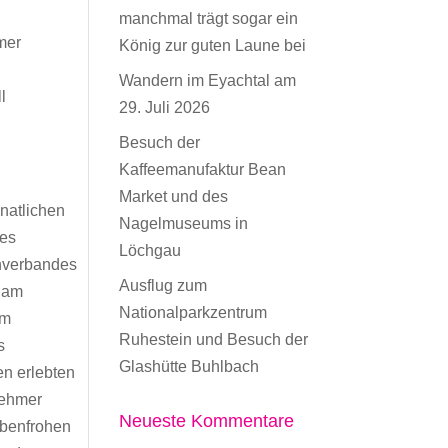
manchmal trägt sogar ein
mer
König zur guten Laune bei
Wandern im Eyachtal am
l
29. Juli 2026
Besuch der
Kaffeemanufaktur Bean
Market und des
natlichen
Nagelmuseums in
des
Löchgau
nverbandes
Ausflug zum
 am
Nationalparkzentrum
im
Ruhestein und Besuch der
s
Glashütte Buhlbach
n erlebten
nehmer
Neueste Kommentare
rbenfrohen