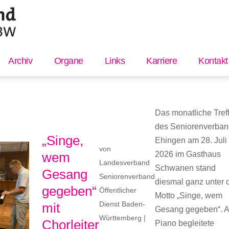
Archiv
Organe
Links
Karriere
Kontakt
Das monatliche Tref
des Seniorenverba
„Singe,
Ehingen am 28. Juli
von
wem
2026 im Gasthaus
Landesverband
Schwanen stand
Gesang
Seniorenverband
diesmal ganz unter
gegeben“
Öffentlicher
Motto „Singe, wem
Dienst Baden-
mit
Gesang gegeben“. 
Württemberg
|
Chorleiter
Piano begleitete