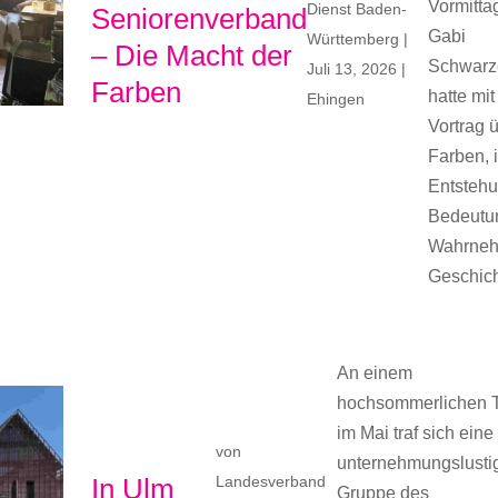
Vormitta
Dienst Baden-
Seniorenverband
Gabi
Württemberg
|
– Die Macht der
Schwarz
Juli 13, 2026
|
Farben
hatte mit
Ehingen
Vortrag 
Farben, 
Entstehu
Bedeutu
Wahrne
Geschicht
An einem
hochsommerlichen 
im Mai traf sich eine
von
unternehmungslusti
In Ulm
Landesverband
Gruppe des