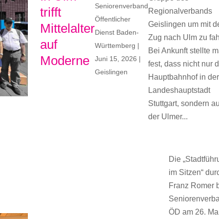
Seniorenverband
trifft
Regionalverbands
Öffentlicher
Geislingen um mit 
Mittelalter
Dienst Baden-
Zug nach Ulm zu fah
auf
Württemberg
|
Bei Ankunft stellte 
Moderne
Juni 15, 2026
|
fest, dass nicht nur 
Geislingen
Hauptbahnhof in de
Landeshauptstadt
Stuttgart, sondern a
der Ulmer...
Die „Stadtfüh
im Sitzen“ dur
Franz Romer 
Seniorenverb
ÖD am 26. Ma