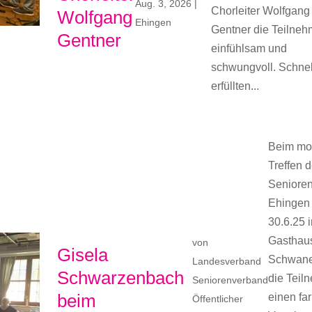
Aug. 3, 2026
|
Chorleiter Wolfgang
Wolfgang
Ehingen
Gentner die Teilneh
Gentner
einfühlsam und
schwungvoll. Schnel
erfüllten...
Beim mo
Treffen 
Seniore
Ehingen
30.6.25 
Gasthau
von
Gisela
Schwane
Landesverband
Schwarzenbach
die Teil
Seniorenverband
beim
einen fa
Öffentlicher