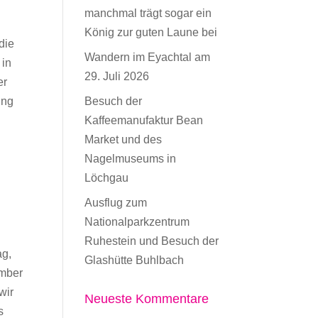
manchmal trägt sogar ein
König zur guten Laune bei
die
Wandern im Eyachtal am
 in
29. Juli 2026
er
Besuch der
ung
Kaffeemanufaktur Bean
Market und des
Nagelmuseums in
Löchgau
Ausflug zum
Nationalparkzentrum
Ruhestein und Besuch der
g,
Glashütte Buhlbach
mber
wir
Neueste Kommentare
s