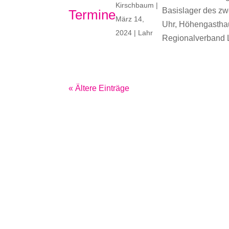
Kirschbaum
|
Basislager des zw
Termine
März 14,
Uhr, Höhengasthau
2024
|
Lahr
Regionalverband L
« Ältere Einträge