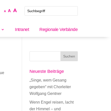
Increase
A
Reset
Decrease
A
A
font
font
font
size.
size.
size.
Intranet
Regionale Verbände
Neueste Beiträge
eue
„Singe, wem Gesang
gegeben“ mit Chorleiter
Wolfgang Gentner
Wenn Engel reisen, lacht
der Himmel – und