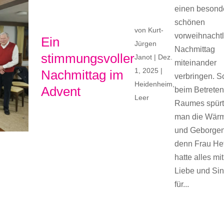
einen besond
schönen
von
Kurt-
vorweihnacht
Ein
Jürgen
Nachmittag
stimmungsvoller
Janot
|
Dez.
miteinander
1, 2025
|
Nachmittag im
verbringen. 
Heidenheim
,
Advent
beim Betreten
Leer
Raumes spür
man die Wär
und Geborgen
denn Frau He
hatte alles mit
Liebe und Si
für...