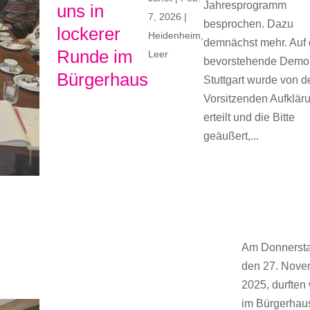
Jahresprogramm
uns in
7, 2026
|
besprochen. Dazu
lockerer
Heidenheim
,
demnächst mehr. Auf 
Runde im
Leer
bevorstehende Demo
Bürgerhaus
Stuttgart wurde von d
Vorsitzenden Aufklär
erteilt und die Bitte
geäußert,...
Am Donnersta
den 27. Nove
2025, durften 
im Bürgerhau