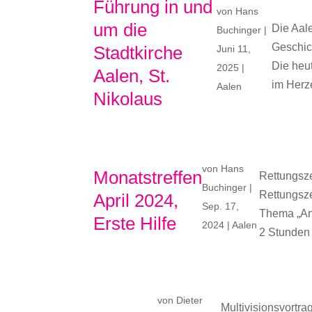
Führung in und
von
Hans
um die
Die Aale
Buchinger
|
Geschich
Stadtkirche
Juni 11,
Die heut
2025
|
Aalen, St.
im Herze
Aalen
Nikolaus
von
Hans
Monatstreffen
Rettungsze
Buchinger
|
Rettungsze
April 2024,
Sep. 17,
Thema „An
Erste Hilfe
2024
|
Aalen
2 Stunden 
von
Dieter
Multivisionsvortr