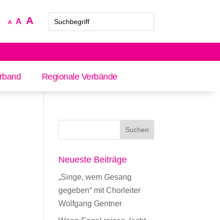
Increase
A
Reset
Decrease
A
A
font
font
font
size.
size.
size.
rband
Regionale Verbände
Neueste Beiträge
„Singe, wem Gesang
gegeben“ mit Chorleiter
Wolfgang Gentner