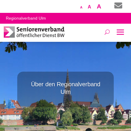

Increase
A
Reset
Decrease
A
A
font
font
font
Regionalverband Ulm
size.
size.
size.
Über den Regionalverband
Ulm