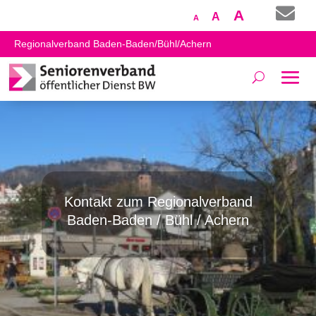

Increase
A
Reset
Decrease
A
A
font
font
font
Regionalverband Baden-Baden/Bühl/Achern
size.
size.
size.
Kontakt zum Regionalverband
Baden-Baden / Bühl / Achern