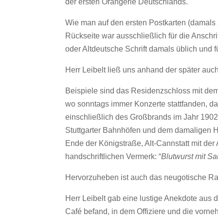
der ersten Orangerie Deutschlands.
Wie man auf den ersten Postkarten (damals 
Rückseite war ausschließlich für die Anschri
oder Altdeutsche Schrift damals üblich und f
Herr Leibelt ließ uns anhand der später auc
Beispiele sind das Residenzschloss mit dem
wo sonntags immer Konzerte stattfanden, da
einschließlich des Großbrands im Jahr 1902
Stuttgarter Bahnhöfen und dem damaligen Ha
Ende der Königstraße, Alt-Cannstatt mit der
handschriftlichen Vermerk: “
Blutwurst mit Sa
Hervorzuheben ist auch das neugotische Ra
Herr Leibelt gab eine lustige Anekdote au
Café befand, in dem Offiziere und die vorne