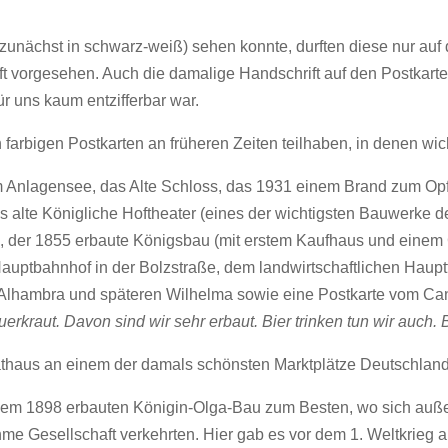
zunächst in schwarz-weiß) sehen konnte, durften diese nur auf 
ft vorgesehen. Auch die damalige Handschrift auf den Postkarten
ür uns kaum entzifferbar war.
h farbigen Postkarten an früheren Zeiten teilhaben, in denen wi
 Anlagensee, das Alte Schloss, das 1931 einem Brand zum Opfer
s alte Königliche Hoftheater (eines der wichtigsten Bauwerke 
, der 1855 erbaute Königsbau (mit erstem Kaufhaus und einem C
uptbahnhof in der Bolzstraße, dem landwirtschaftlichen Haupt
 Alhambra und späteren Wilhelma sowie eine Postkarte vom Cann
uerkraut. Davon sind wir sehr erbaut. Bier trinken tun wir auch. 
thaus an einem der damals schönsten Marktplätze Deutschland
s dem 1898 erbauten Königin-Olga-Bau zum Besten, wo sich auß
hme Gesellschaft verkehrten. Hier gab es vor dem 1. Weltkrieg