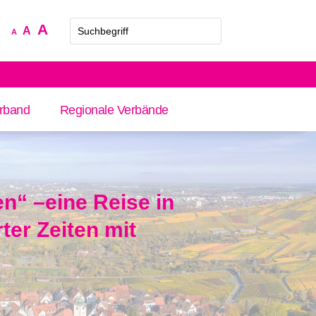
Increase
A
Reset
Decrease
A
A
font
font
font
size.
size.
size.
rband
Regionale Verbände
en“ –eine Reise in
ter Zeiten mit