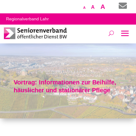

Increase
A
Reset
Decrease
A
A
font
font
font
Regionalverband Lahr
size.
size.
size.
Vortrag: Informationen zur Beihilfe,
häuslicher und stationärer Pflege