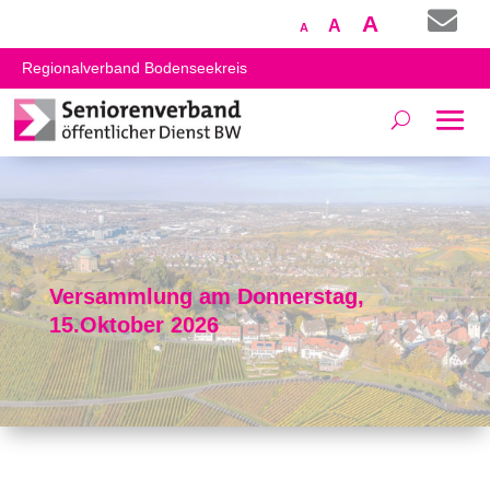

Increase
A
Reset
Decrease
A
A
font
font
font
Regionalverband Bodenseekreis
size.
size.
size.
Versammlung am Donnerstag,
15.Oktober 2026