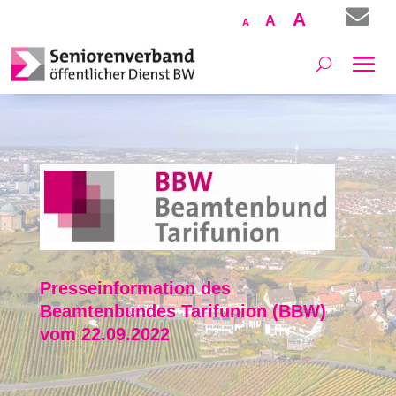

Increase
A
Reset
Decrease
A
A
font
font
font
size.
size.
size.
Presseinformation des
Beamtenbundes Tarifunion (BBW)
vom 22.09.2022