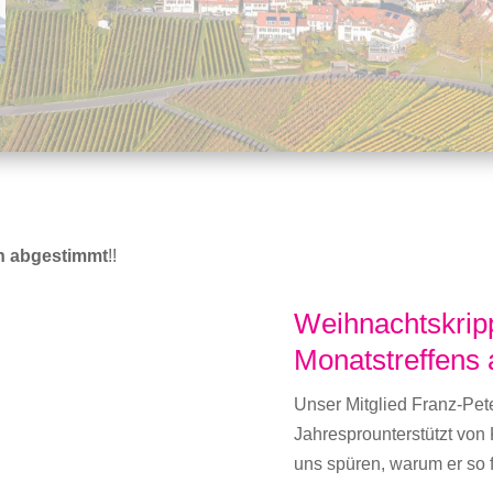
n abgestimmt
!!
Weihnachtskrip
Monatstreffens
Unser Mitglied Franz-Pet
Jahresprounterstützt von K
uns spüren, warum er so f